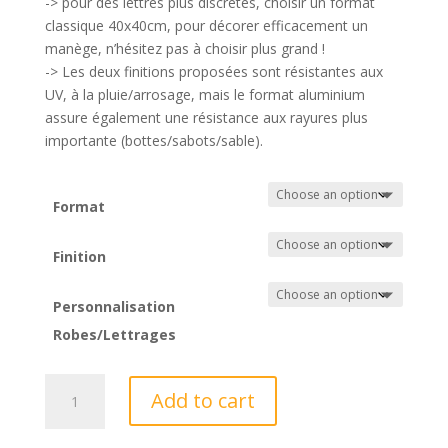
-> pour des lettres plus discrètes, choisir un format
classique 40x40cm, pour décorer efficacement un
manège, n’hésitez pas à choisir plus grand !
-> Les deux finitions proposées sont résistantes aux
UV, à la pluie/arrosage, mais le format aluminium
assure également une résistance aux rayures plus
importante (bottes/sabots/sable).
Format
Finition
Personnalisation
Robes/Lettrages
Lettres
Add to cart
de
Manège